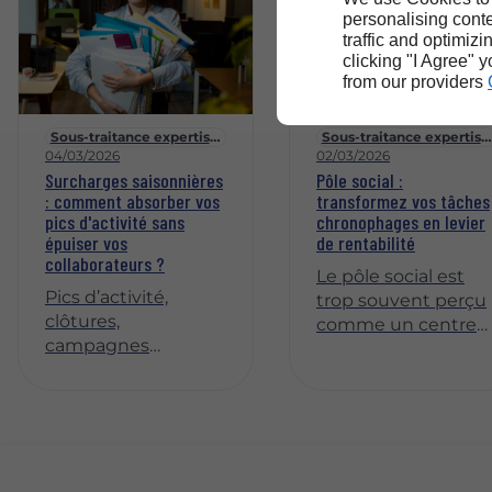
personalising conte
traffic and optimizi
clicking "I Agree" 
from our providers
Sous-traitance expertise-comptable
Sous-traitance expertise-comptable
04/03/2026
02/03/2026
Surcharges saisonnières
Pôle social :
: comment absorber vos
transformez vos tâches
pics d'activité sans
chronophages en levier
épuiser vos
de rentabilité
collaborateurs ?
Le pôle social est
Pics d’activité,
trop souvent perçu
clôtures,
comme un centre
campagnes
de coûts, noyé sous
saisonnières… Ces
les déclarations,
périodes intenses
contrôles et
mettent souvent
obligations
les équipes sous
réglementaires.
pression. Sans
Pourtant, bien
anticipation, elles