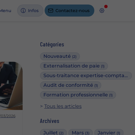
Menu
Infos
Contactez-nous
Catégories
Nouveauté
(2)
Externalisation de paie
(1)
Sous-traitance expertise-comptable
(
Audit de conformité
(1)
Formation professionnelle
(1)
Tous les articles
6/03/2026
Archives
Juillet
Mars
Janvier
(2)
(3)
(1)