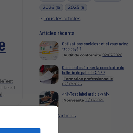
2026
2025
(6)
(1)
Tous les articles
Articles récents
e
Cotisations sociales : et si vous aviez
trop payé ?
02/07/2026
Audit de conformité
Comment maîtriser la complexité du
bulletin de paie de A à Z ?
Formation professionnelle
cleTest
02/07/2026
t label
<h1>Test label article</h1>
el
16/03/2026
Nouveauté
el
el
el
Plus d'articles
el
el