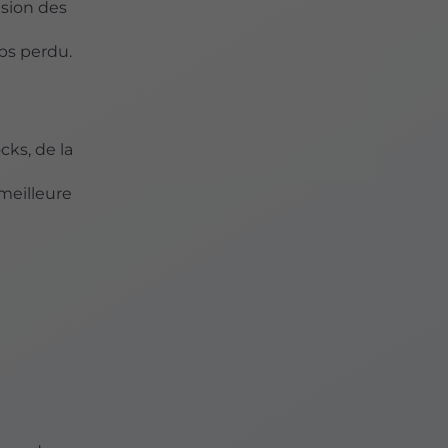
ision des
mps perdu.
cks, de la
meilleure