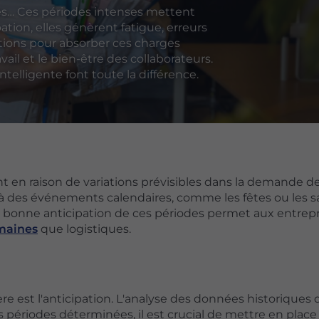
res… Ces périodes intenses mettent
ation, elles génèrent fatigue, erreurs
utions pour absorber ces charges
vail et le bien-être des collaborateurs.
intelligente font toute la différence.
 en raison de variations prévisibles dans la demande d
 des événements calendaires, comme les fêtes ou les s
 bonne anticipation de ces périodes permet aux entrepr
maines
que logistiques.
e est l'anticipation. L'analyse des données historiques
s périodes déterminées, il est crucial de mettre en place