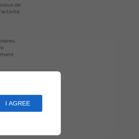
cessus de
'activité.
raires.
re
dement
ace,
ls pour
I AGREE
 dans la