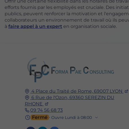
Offrir une certaine flexibilité dans les horaires de trava
efforts fournis par les employés est cruciale. Des i
publics, peuvent renforcer la motivation et l'engageme
collaborateurs un environnement de travail où ils peu
à
faire appel à un expert
en organisation sociale.
4 Place du Traité de Rome,
69007
LYON
6 Rue de l'Ozon,
69360
SEREZIN DU
RHONE
09 74 56 68 73
Fermé
⋅ Ouvre Lundi à 08:00