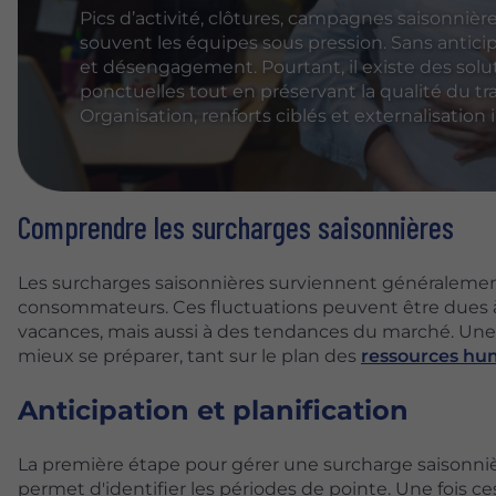
Pics d’activité, clôtures, campagnes saisonniè
souvent les équipes sous pression. Sans anticip
et désengagement. Pourtant, il existe des sol
ponctuelles tout en préservant la qualité du tra
Organisation, renforts ciblés et externalisation 
Comprendre les surcharges saisonnières
Les surcharges saisonnières surviennent généralement
consommateurs. Ces fluctuations peuvent être dues à
vacances, mais aussi à des tendances du marché. Une
mieux se préparer, tant sur le plan des
ressources hu
Anticipation et planification
La première étape pour gérer une surcharge saisonnièr
permet d'identifier les périodes de pointe. Une fois ce