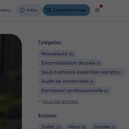
Menu
Infos
Contactez-nous
Catégories
Nouveauté
(2)
Externalisation de paie
(1)
Sous-traitance expertise-comptable
(
Audit de conformité
(1)
Formation professionnelle
(1)
Tous les articles
Archives
Juillet
Mars
Janvier
(2)
(3)
(1)