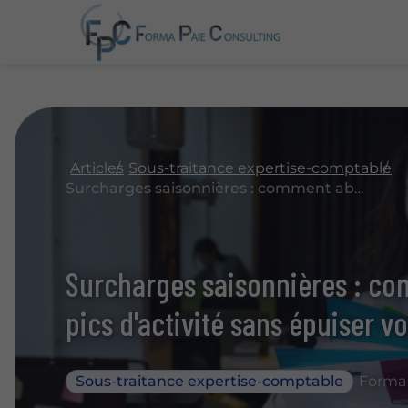
Articles
Sous-traitance expertise-comptable
Surcharges saisonnières : comment absorber vos pics d'activité sans épuiser vos collaborateurs ?
Surcharges saisonnières : c
pics d'activité sans épuiser v
Sous-traitance expertise-comptable
Forma 