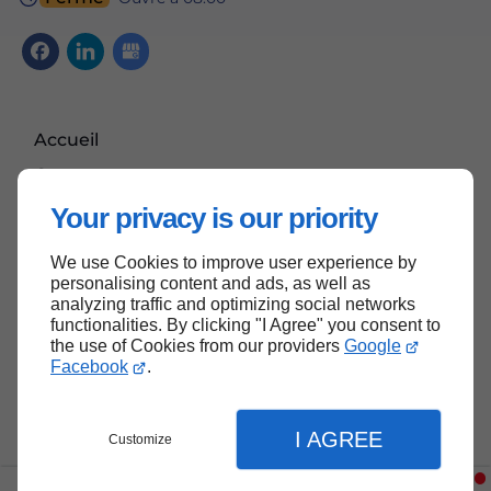
Accueil
Contactez-nous
Mentions légales
Your privacy is our priority
Plan du site
We use Cookies to improve user experience by
personalising content and ads, as well as
analyzing traffic and optimizing social networks
functionalities. By clicking "I Agree" you consent to
Haut de page
the use of Cookies from our providers
Google
Facebook
.
I AGREE
Customize