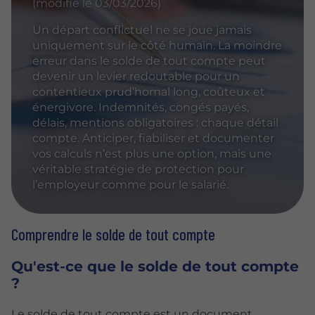
(modifié le 03/03/2026)
Un départ conflictuel ne se joue jamais
uniquement sur le côté humain. La moindre
erreur dans le solde de tout compte peut
devenir un levier redoutable pour un
contentieux prud’homal long, coûteux et
énergivore. Indemnités, congés payés,
délais, mentions obligatoires : chaque détail
compte. Anticiper, fiabiliser et documenter
vos calculs n’est plus une option, mais une
véritable stratégie de protection pour
l’employeur comme pour le salarié.
Comprendre le solde de tout compte
Qu'est-ce que le solde de tout compte
?
Le solde de tout compte est un document