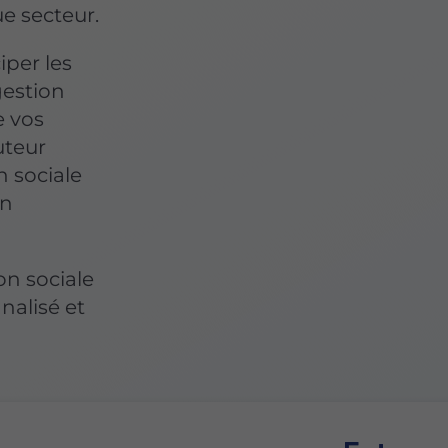
e secteur.
iper les
gestion
e vos
uteur
n sociale
on
on sociale
nalisé et