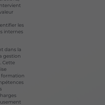
intervient
valeur
ntifier les
es internes
t dans la
la gestion
. Cette
ise
 formation
ompétences
s
 charges
leusement