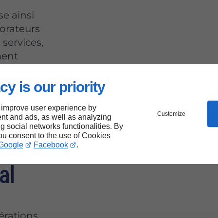
e ainsi
borateurs
 services,
ment
oppement
cy is our priority
 improve user experience by
Customize
nt and ads, as well as analyzing
ng social networks functionalities. By
es
you consent to the use of Cookies
Google
Facebook
.
al
érations,