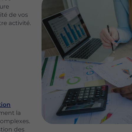
ture
ité de vos
e activité.
tion
ment la
 complexes.
stion des