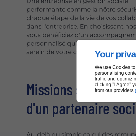
Une entreprise en gestion sociale
performante comme la nôtre sécuris
chaque étape de la vie de vos colla
dans l'entreprise. En choisissant nos
vous bénéficiez d'un accompagne
personnalisé qui favorise le dével
serein de votre capital humain.
Your priva
We use Cookies to
personalising conte
traffic and optimizi
Missions stratégiqu
clicking "I Agree" 
from our providers
d'un partenaire soci
Au-delà du simple calcul des rémun