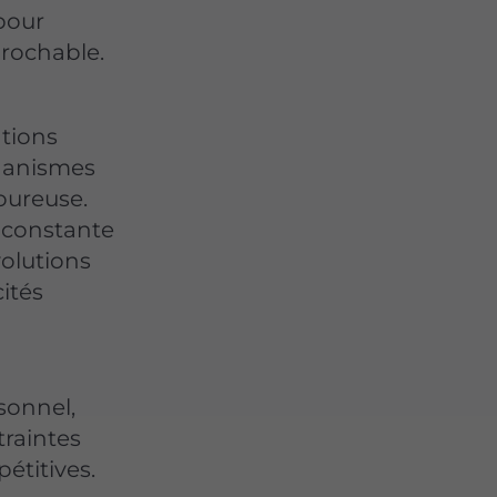
 pour
prochable.
ations
rganismes
oureuse.
e constante
olutions
cités
sonnel,
traintes
étitives.