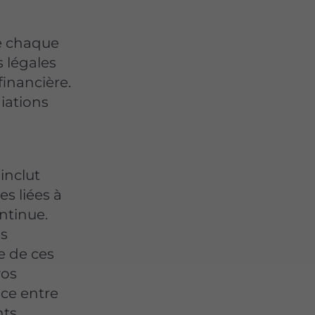
e chaque
 légales
financière.
diations
inclut
s liées à
ntinue.
us
e de ces
vos
nce entre
nts