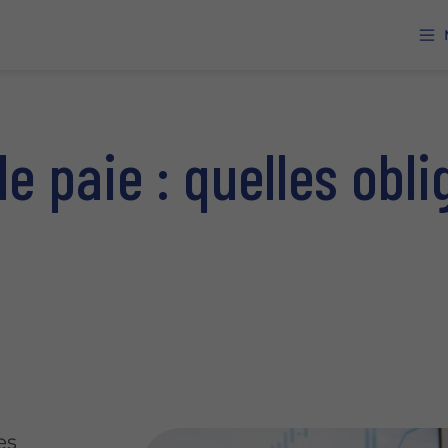
e paie : quelles obli
?
es