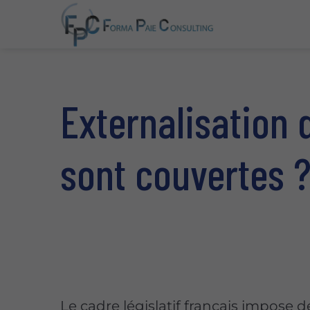
Externalisation d
sont couvertes 
Le cadre législatif français impose d