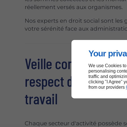
réellement versés aux organismes.
Nos experts en droit social sont les
votre sérénité face aux administrati
Your priva
Veille conventionnel
We use Cookies to
personalising conte
respect du code du
traffic and optimizi
clicking "I Agree" 
from our providers
travail
Chaque secteur d'activité possède 