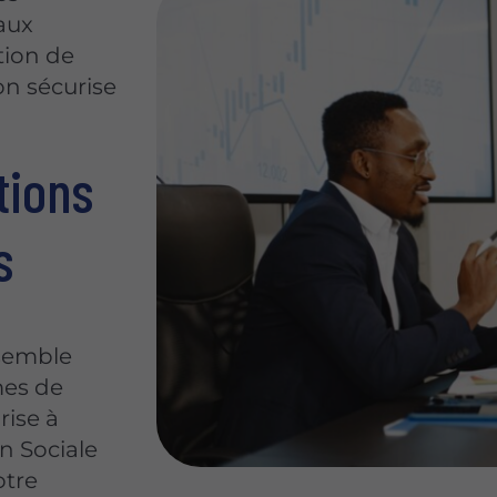
 aux
tion de
on sécurise
tions
s
nsemble
mes de
rise à
n Sociale
otre