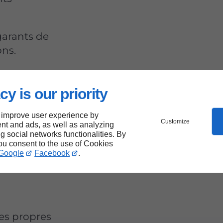
 garants de
ons.
cy is our priority
le et
 improve user experience by
Customize
nt and ads, as well as analyzing
ng social networks functionalities. By
you consent to the use of Cookies
Google
Facebook
.
ses propres