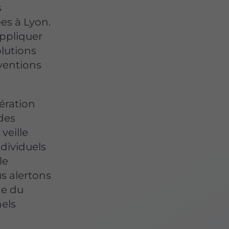
s
es à Lyon.
appliquer
lutions
ventions
ération
 des
veille
ndividuels
le
us alertons
ne du
nels