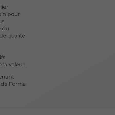
lier
oin pour
us
e du
de qualité
ifs
 la valeur.
tenant
on de Forma